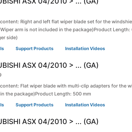
BISHI
ASX
04/2010 > ... (GA)
U
ontent: Right and left flat wiper blade set for the windsh
 (Wiper arm is not included in the package)Product Length:
er side)
ls
Support Products
Installation Videos
BISHI
ASX
04/2010 > ... (GA)
9
ontent: Flat wiper blade with multi-clip adapters for the w
 in the package)Product Length: 500 mm
ls
Support Products
Installation Videos
BISHI
ASX
04/2010 > ... (GA)