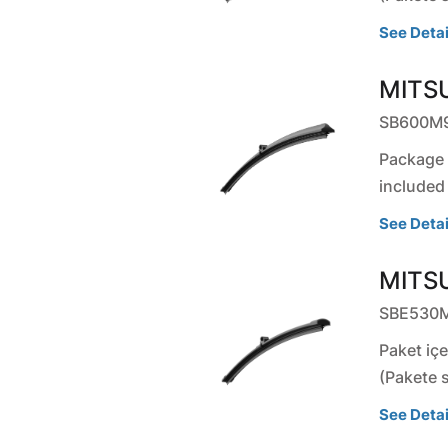
See Detai
MITSU
SB600M
Package c
included
See Detai
MITSU
SBE530
Paket içe
(Pakete 
See Detai