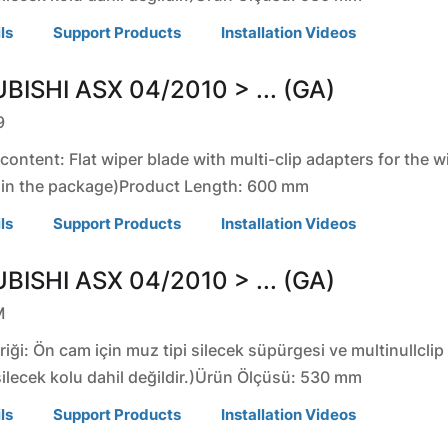
ls
Support Products
Installation Videos
BISHI
ASX
04/2010 > ... (GA)
9
ontent: Flat wiper blade with multi-clip adapters for the w
 in the package)Product Length: 600 mm
ls
Support Products
Installation Videos
BISHI
ASX
04/2010 > ... (GA)
M
riği: Ön cam için muz tipi silecek süpürgesi ve multinullclip
silecek kolu dahil değildir.)Ürün Ölçüsü: 530 mm
ls
Support Products
Installation Videos