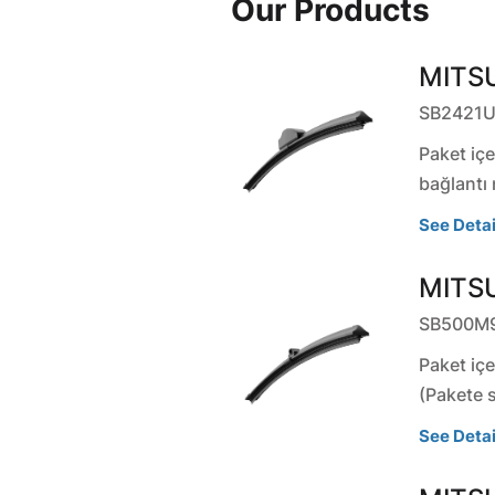
Our Products
MITSU
SB2421
Paket içe
bağlantı 
See Detai
MITSU
SB500M
Paket içe
(Pakete 
See Detai