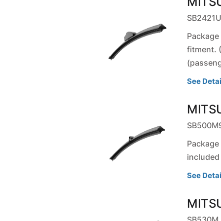
MITSU
SB2421
Package c
fitment.
(passeng
See Detai
MITSU
SB500M
Package c
included
See Detai
MITSU
SB530M