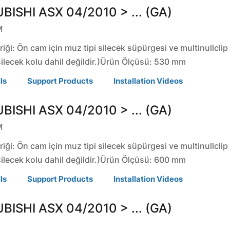
BISHI
ASX
04/2010 > ... (GA)
M
riği: Ön cam için muz tipi silecek süpürgesi ve multinullclip
silecek kolu dahil değildir.)Ürün Ölçüsü: 530 mm
ls
Support Products
Installation Videos
BISHI
ASX
04/2010 > ... (GA)
M
riği: Ön cam için muz tipi silecek süpürgesi ve multinullclip
silecek kolu dahil değildir.)Ürün Ölçüsü: 600 mm
ls
Support Products
Installation Videos
BISHI
ASX
04/2010 > ... (GA)