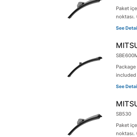
Paket içe
noktası. 
See Detai
MITSU
SBE600
Package c
included
See Detai
MITSU
SB530
Paket içe
noktası. 