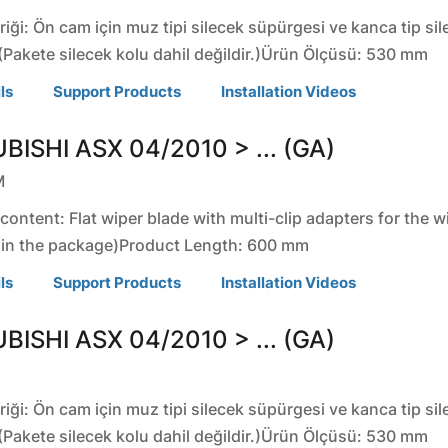
riği: Ön cam için muz tipi silecek süpürgesi ve kanca tip si
(Pakete silecek kolu dahil değildir.)Ürün Ölçüsü: 530 mm
ls
Support Products
Installation Videos
BISHI
ASX
04/2010 > ... (GA)
M
ontent: Flat wiper blade with multi-clip adapters for the w
 in the package)Product Length: 600 mm
ls
Support Products
Installation Videos
BISHI
ASX
04/2010 > ... (GA)
riği: Ön cam için muz tipi silecek süpürgesi ve kanca tip si
(Pakete silecek kolu dahil değildir.)Ürün Ölçüsü: 530 mm