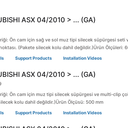
BISHI
ASX
04/2010 > ... (GA)
U
riği: Ön cam için sağ ve sol muz tipi silecek süpürgesi seti 
noktası. (Pakete silecek kolu dahil değildir.)Ürün Ölçüleri:
ls
Support Products
Installation Videos
BISHI
ASX
04/2010 > ... (GA)
9
riği: Ön cam için muz tipi silecek süpürgesi ve multi-clip ço
silecek kolu dahil değildir.)Ürün Ölçüsü: 500 mm
ls
Support Products
Installation Videos